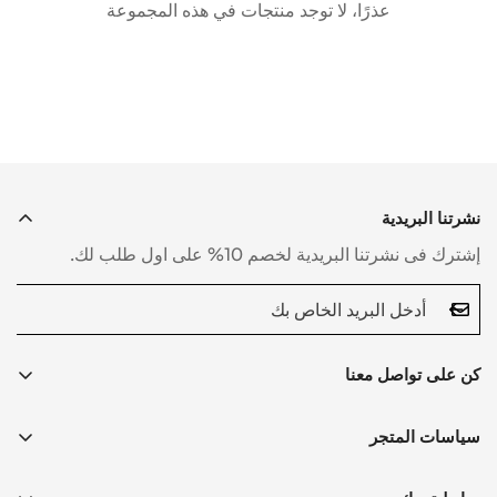
عذرًا، لا توجد منتجات في هذه المجموعة
Confirm your age
Are you 18 years old or older?
YES, I AM
NO, I'M NOT
نشرتنا البريدية
إشترك فى نشرتنا البريدية لخصم 10% على اول طلب لك.
كن على تواصل معنا
‪+965 65991706‬
سياسات المتجر
sales@drceuracleme.com
سياسة الخصوصية